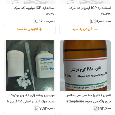
استاندارد ICP اربیوم کد مرک
استاندارد ICP تولیوم کد مرک
170361
170316
۱۶٬۰۰۰٬۰۰۰
۱۱٬۰۰۰٬۰۰۰
افزودن به سبد
افزودن به سبد
اتفون (اتفن) 100 سی سی خالص
هورمون ریشه زای ایندول بوتریک
برای رنگدهی میوه ethephone
اسید مرک آلمان اصلی 25 گرمی با
حلال رایگان
۷٬۹۲۰٬۰۰۰
۶۹۲٬۶۰۰