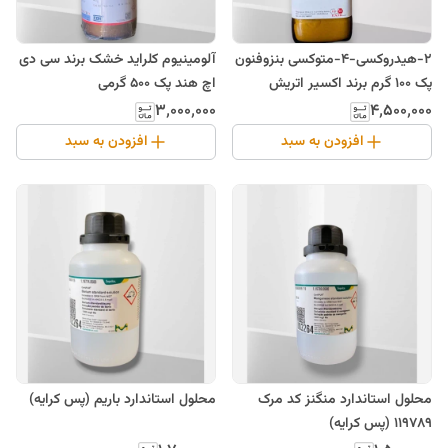
2-هیدروکسی-4-متوکسی بنزوفنون
آلومینیوم کلراید خشک برند سی دی
پک 100 گرم برند اکسیر اتریش
اچ هند پک 500 گرمی
۳٬۰۰۰٬۰۰۰
۴٬۵۰۰٬۰۰۰
افزودن به سبد
افزودن به سبد
محلول استاندارد منگنز کد مرک
محلول استاندارد باریم (پس کرایه)
119789 (پس کرایه)