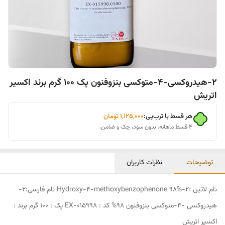
2-هیدروکسی-4-متوکسی بنزوفنون پک 100 گرم برند اکسیر
اتریش
هر قسط با ترب‌پی:
۱٬۱۲۵٬۰۰۰
تومان
۴ قسط ماهانه. بدون سود، چک و ضامن.
توضیحات
نظرات کاربران
نام لاتین :2-Hydroxy-4-methoxybenzophenone 98% نام فارسی:2-
هیدروکسی -4-متوکسی بنزوفنون 98% کد : EX-015998 پک : 100 گرم برند :
اکسیر اتریش