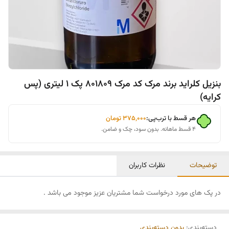
بنزیل کلراید برند مرک کد مرک 801809 پک 1 لیتری (پس
کرایه)
هر قسط با ترب‌پی:
۳۷۵٬۰۰۰
تومان
۴ قسط ماهانه. بدون سود، چک و ضامن.
توضیحات
نظرات کاربران
در پک های مورد درخواست شما مشتریان عزیز موجود می باشد .
دسته‌بندی
:
بدون دسته‌بندی