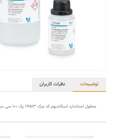
توضیحات
نظرات کاربران
محلول استاندارد اسکاندیوم کد مرک 119513 پک 100 سی سی و 500 سی سی