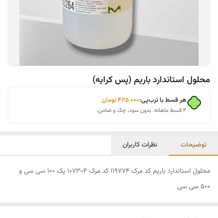
محلول استاندارد باریم (پس کرایه)
هر قسط با ترب‌پی:
۴۲۵٬۰۰۰
تومان
۴ قسط ماهانه. بدون سود، چک و ضامن.
توضیحات
نظرات کاربران
محلول استاندارد باریم کد مرک 119774 کد مرک 107304 پک 100 سی سی و
500 سی سی