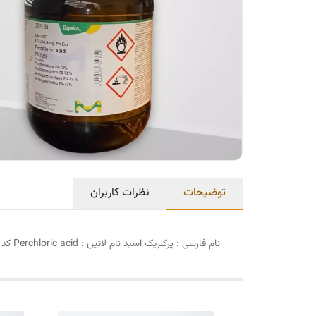
توضیحات
نظرات کاربران
نام فارسی : پرکلریک اسید نام لاتین : Perchloric acid کد مرک : 100519 برند : مرک پک : 2.5 لیتری