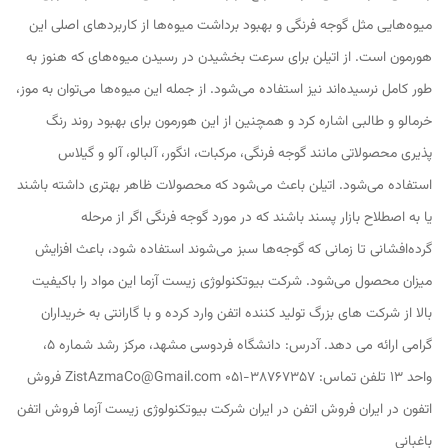
میوه‌هایی مثل گوجه فرنگی و بهبود برداشت میوه‌ها از کاربردهای اصلی این
هورمون است. از اتیلن برای سرعت بخشیدن در رسیدن میوه‌های که هنوز به
طور کامل نرسیده‌اند نیز استفاده می‌شود. از جمله این میوه‌ها می‌توان به موز،
خرمالو و طالبی اشاره کرد و همچنین از این هورمون برای بهبود روند رنگ
پذیری محصولاتی مانند گوجه فرنگی، مرکبات، انگور، آلبالو، آلو و گیلاس
استفاده می‌شود. اتیلن باعث می‌شود که محصولات ظاهر بهتری داشته باشند
یا به اصطلاح بازار پسند باشند که در مورد گوجه فرنگی اگر از مرحله
گرده‌افشانی تا زمانی که گوجه‌ها سبز می‌شوند استفاده شود، باعث افزایش
میزان محصول می‌شود. شرکت بیوتکنولوژی زیست آزما این مواد را باکیفیت
بالا از شرکت های بزرگ تولید کننده اتفن وارد کرده و با گارانتی به خریداران
گرامی ارائه می دهد. آدرس: دانشگاه فردوسی مشهد، مرکز رشد شماره 5،
واحد 13 تلفن تماس: 38767357-051 ZistAzmaCo@Gmail.com فروش
اتفون در ایران فروش اتفن در ایران شرکت بیوتکنولوژی زیست آزما فروش اتفن
باغبانی