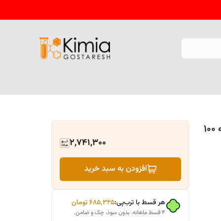
سل کووت 4 سی سی (ماکرو) ایتالیایی بسته 100
2,741,300
افزودن به سبد خرید
هر قسط با ترب‌پی:
۶۸۵٬۳۲۵
تومان
۴ قسط ماهانه. بدون سود، چک و ضامن.