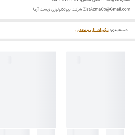
شماره 5، واحد 13 تلفن تماس: 38767357-051
ZistAzmaCo@Gmail.com شرکت بیوتکنولوژی زیست آزما
دسته‌بندی
:
ترکیبات آلی و معدنی