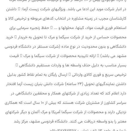
را دارد. موجودی بیش از 80 درصد از مواد و ترکیبات شیمیایی از شرکت مرک
در انبار شرکت موید این ادعا می باشد. ویژگیهای شرکت زیست آزما:  داشتن
کارشناسان مجرب در زمینه مشاوره در انتخاب کدهای مربوطه و ترخیص کالا و
استعلام فوری قیمت مواد، کیتها، محلولها و ...  حفظ زنجیره سرمایی برای
محصولات حساس از خرید از شرکت سیگما و مرک تا تحویل به خریدار  خرید
دانشگاهی و بدون محدودیت در نوع ماده (شرکت مستقر در دانشگاه فردوسی
مشهد می باشد)  ارائه تاییدیه محصولات از شرکت سیگما و مرک  قیمت
بسیار مناسب به دلیل حذف واسطه ها و واردات مستقیم دانشگاهی 
ترخیص سریع و فوری کالای وارداتی  ارسال رایگان به تمام نقاط کشور بدلیل
داشتن نمایندگیهای تحویل (24 ساعته) شرکت دانش بنیان زیست آزما افتخار
دارد اعلام کند که تعداد زیادی از شرکتهای همکار و محققین دانشگاهی در
سراسر کشاورز از مشتریان شرکت هستند که بیش از 10 سال است که همکاری
نزدیکی دارند و محصولات از شرکت سیگما آمریکا و مرک آلمان و دیگر شرکتهای
معتبر را بدو واسطه دریافت می کنند. دانشگاه فردوسی مشهد، مرکز رشد