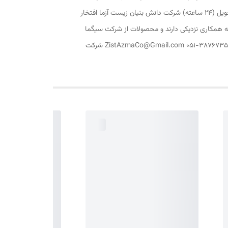
واسطه ها و واردات مستقیم دانشگاهی  ترخیص سریع و فوری کالای وارداتی  ارسال رایگان به تمام نقاط کشور بدلیل داشتن نمایندگیهای تحویل (24 ساعته) شرکت دانش بنیان زیست آزما افتخار
رکتهای همکار و محققین دانشگاهی در سراسر کشاورز از مشتریان شرکت هستند که بیش از 10 سال است که همکاری نزدیکی دارند و محصولات از شرکت سیگما
آمریکا و مرک آلمان و دیگر شرکتهای معتبر را بدو واسطه دریافت می کنند. دانشگاه فردوسی مشهد، مرکز رشد شماره 5، واحد 13 تلفن تماس: 38767357-051 ZistAzmaCo@Gmail.com شرکت