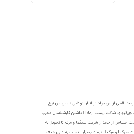
الایی از این مواد در انبار، توانایی تامین این نوع
مواد، در کمترین زمان ممکن را دارد. موجودی بیش از 80 درصد از مواد و ترکیبات شیمیایی از شرکت مرک در انبار شرکت موید این ادعا می باشد. ویژگیهای شرکت زیست آزما:  داشتن کارشناسان مجرب
قیمت مواد، کیتها، محلولها و ...  حفظ زنجیره سرمایی برای محصولات حساس از خرید از شرکت سیگما و مرک تا تحویل به
خریدار  خرید دانشگاهی و بدون محدودیت در نوع ماده (شرکت مستقر در دانشگاه فردوسی مشهد می باشد)  ارائه تاییدیه محصولات از شرکت سیگما و مرک  قیمت بسیار مناسب به دلیل حذف