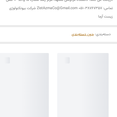
دریافت می کنند. دانشگاه فردوسی مشهد، مرکز رشد شماره 5، واحد 13 تلفن
تماس: 38767357-051 ZistAzmaCo@Gmail.com شرکت بیوتکنولوژی
زیست آزما
دسته‌بندی
:
بدون دسته‌بندی