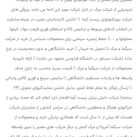
کمترین زمان ممکن را دارد. موجودی بیش از 80 درصد از مواد و ترکیبات
شیمیایی از شرکت مرک در انبار شرکت موید این ادعا می باشد. ویژگی های
شرکت بیوتکنولوژی زیست آزما:  داشتن کارشناسان مجرب در زمینه مشاوره
در انتخاب کدهای مربوطه و ترخیص کالا و استعلام فوری قیمت مواد، کیتها،
محلولها و ...  حفظ زنجیره سرمایی برای محصولات حساس از خرید از شرکت
سیگما و مرک تا تحویل به خریدار  خرید دانشگاهی و بدون محدودیت در نوع
ماده (شرکت مستقر در دانشگاه فردوسی مشهد می باشد)  ارائه تاییدیه
محصولات از شرکت سیگما و مرک  قیمت بسیار مناسب به دلیل حذف
واسطه ها و واردات مستقیم دانشگاهی  ترخیص سریع و فوری کالای وارداتی
 ارسال رایگان به تمام نقاط کشور بدلیل داشتن نمایندگیهای تحویل (24
ساعته) شرکت دانش بنیان زیست آزما افتخار دارد اعلام کند که تعداد زیادی از
شرکتهای همکار و محققین دانشگاهی در سراسر کشاورز از مشتریان شرکت
هستند که بیش از 10 سال است که همکاری نزدیکی دارند و محصولات از
شرکت سیگما آمریکا و مرک آلمان و دیگر شرکت های معتبر را بدون واسطه