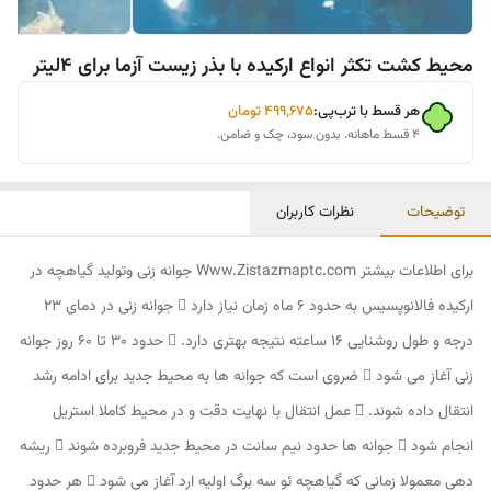
محیط کشت تکثر انواع ارکیده با بذر زیست آزما برای 4لیتر
هر قسط با ترب‌پی:
۴۹۹٬۶۷۵
تومان
۴ قسط ماهانه. بدون سود، چک و ضامن.
توضیحات
نظرات کاربران
برای اطلاعات بیشتر Www.Zistazmaptc.com جوانه زنی وتولید گیاهچه در
ارکیده فالانوپسیس به حدود 6 ماه زمان نیاز دارد  جوانه زنی در دمای 23
درجه و طول روشنایی 16 ساعته نتیجه بهتری دارد.  حدود 30 تا 60 روز جوانه
زنی آغاز می شود  ضروی است که جوانه ها به محیط جدید برای ادامه رشد
انتقال داده شوند.  عمل انتقال با نهایت دقت و در محیط کاملا استریل
انجام شود  جوانه ها حدود نیم سانت در محیط جدید فروبرده شوند  ریشه
دهی معمولا زمانی که گیاهچه ئو سه برگ اولیه ارد آغاز می شود  هر حدود