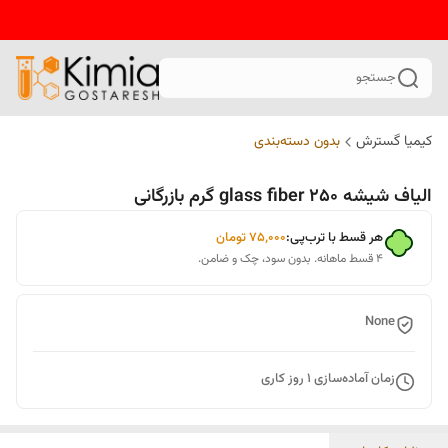
جستجو
کیمیا گسترش
بدون دسته‌بندی
الیاف شیشه glass fiber 250 گرم بازرگانی
هر قسط با ترب‌پی:
۷۵٬۰۰۰
تومان
۴ قسط ماهانه. بدون سود، چک و ضامن.
None
زمان آماده‌سازی
1
روز کاری