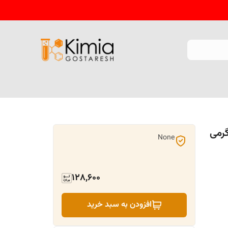
 فسفات تری سدیم فسفات 250 گرمی
None
128,600
افزودن به سبد خرید