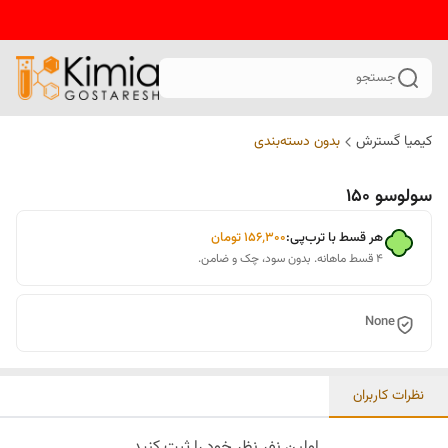
جستجو
کیمیا گسترش
بدون دسته‌بندی
سولوسو 150
هر قسط با ترب‌پی:
۱۵۶٬۳۰۰
تومان
۴ قسط ماهانه. بدون سود، چک و ضامن.
None
نظرات کاربران
اولین نفر نظر خود را ثبت کنید.