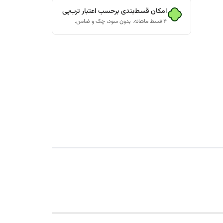
امکان قسط‌بندی برحسب اعتبار ترب‌پی
۴ قسط ماهانه. بدون سود، چک و ضامن.