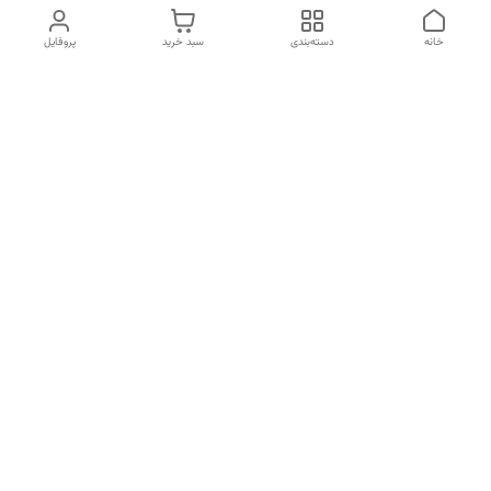
خانه
دسته‌بندی
سبد خرید
پروفایل
دسترسی سریع
تماس با ما
سیاست حریم خصوصی
درباره ما
قوانین و مقررات
قبل از خرید لطفا در واتس اپ یا تماس استعلام موجودی و قیمت
بگیرید.
شماره تماس
02133462741
آدرس ایمیل
kimiagostaresh.co@gmail.com