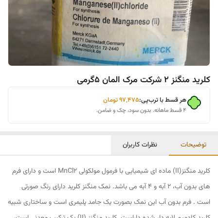
کلرید منگنز 2 شرکت مرک المان 5گرمی
هر قسط با ترب‌پی:
۹۷٬۴۷۵
تومان
۴ قسط ماهانه. بدون سود، چک و ضامن.
توضیحات
نظرات کاربران
کلرید منگنز(II) ماده ای شیمیایی با فرمول مولکولی MnCl2 است و دارای فرم
های بدون آب، 2 آبه و 4 آبه می باشد. نمک منگنز کلرید دارای رنگ صورتی
است . فرم بدون آب این نمک بصورت یک جامد پلیمری است و ساختاری شبیه