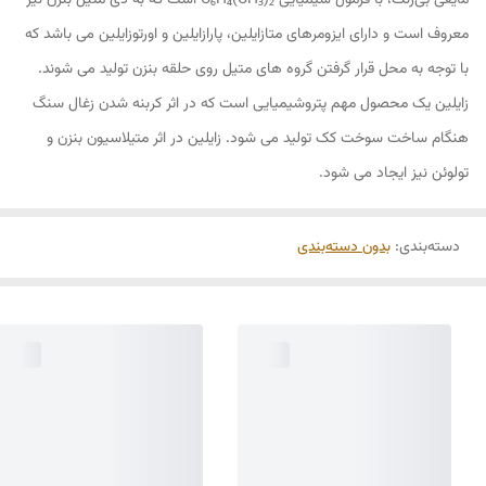
مایعی بی‌رنگ، با فرمول شیمیایی C₆H₄(CH₃)₂ است که به دی متیل بنزن نیز
معروف است و دارای ایزومرهای متازایلین، پارازایلین و اورتوزایلین می­ باشد که
با توجه به محل قرار گرفتن گروه ­های متیل روی حلقه بنزن تولید می شوند.
زایلین یک محصول مهم پتروشیمیایی است که در اثر کربنه شدن زغال سنگ
هنگام ساخت سوخت کک تولید می شود. زایلین در اثر متیلاسیون بنزن و
تولوئن نیز ایجاد می­ شود.
دسته‌بندی
:
بدون دسته‌بندی