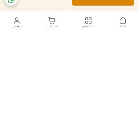
خانه
دسته‌بندی
سبد خرید
پروفایل
دسترسی سریع
تماس با ما
سیاست حریم خصوصی
درباره ما
قوانین و مقررات
قبل از خرید لطفا در واتس اپ یا تماس استعلام موجودی و قیمت
بگیرید.
شماره تماس
02133462741