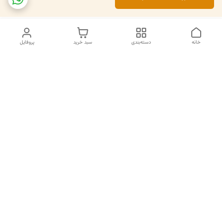
خانه
دسته‌بندی
سبد خرید
پروفایل
دسترسی سریع
تماس با ما
سیاست حریم خصوصی
درباره ما
قوانین و مقررات
قبل از خرید لطفا در واتس اپ یا تماس استعلام موجودی و قیمت
بگیرید.
شماره تماس
02133462741