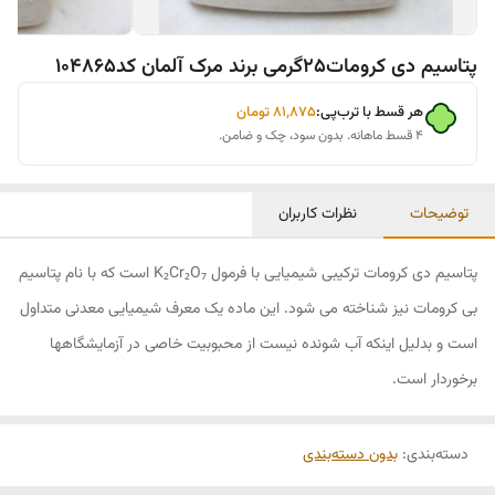
پتاسیم دی کرومات25گرمی برند مرک آلمان کد104865
هر قسط با ترب‌پی:
۸۱٬۸۷۵
تومان
۴ قسط ماهانه. بدون سود، چک و ضامن.
توضیحات
نظرات کاربران
پتاسیم دی کرومات ترکیبی شیمیایی با فرمول K₂Cr₂O₇ است که با نام پتاسیم
بی کرومات نیز شناخته می شود. این ماده یک معرف شیمیایی معدنی متداول
است و بدلیل اینکه آب شونده نیست از محبوبیت خاصی در آزمایشگاهها
برخوردار است.
دسته‌بندی
:
بدون دسته‌بندی