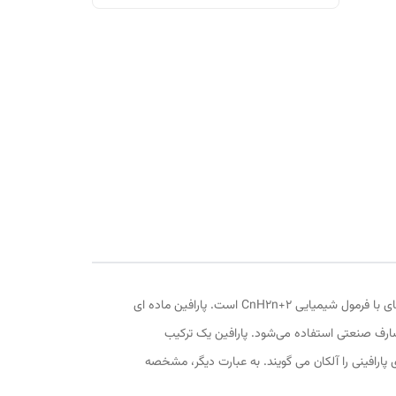
روغن پارافین در قرن نوزدهم میلادی به وسیله دانشمندی آلمانی بنام کارل فون ریچنباخ یافت شد. در شیمی، پارافین نامی عمومی برای آلکان‌های با فرمول شیمیایی CnH2n+2 است. پارافین ماده ­ای
ی مصارف صنعتی استفاده می‌شود. پارافین یک ترکیب
پارافینی را آلکان می گویند. به عبارت دیگر، مشخصه