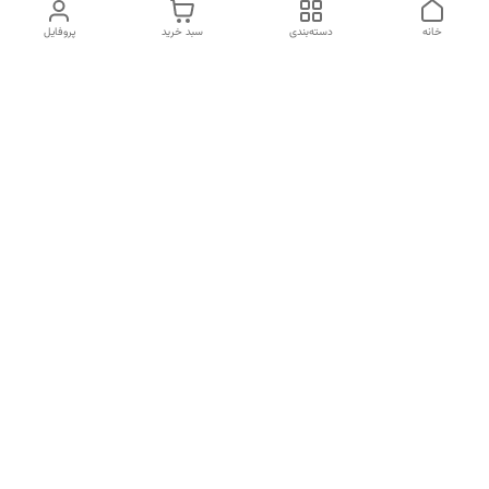
خانه
دسته‌بندی
سبد خرید
پروفایل
دسترسی سریع
تماس با ما
سیاست حریم خصوصی
درباره ما
قوانین و مقررات
قبل از خرید لطفا در واتس اپ یا تماس استعلام موجودی و قیمت
بگیرید.
شماره تماس
02133462741
آدرس ایمیل
kimiagostaresh.co@gmail.com