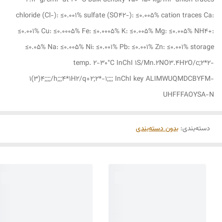
2.13 g/cm3 at 20 °C bulk density 750‑950 kg/m3 anion traces
chloride (Cl-): ≤0.001% sulfate (SO42-): ≤0.005% cation traces Ca:
≤0.001% Cu: ≤0.0005% Fe: ≤0.0005% K: ≤0.005% Mg: ≤0.005% NH4+:
≤0.05% Na: ≤0.005% Ni: ≤0.001% Pb: ≤0.001% Zn: ≤0.001% storage
temp. 2-30°C InChI 1S/Mn.2NO3.4H2O/c;2*2-
1(3)4;;;;/h;;;4*1H2/q+2;2*-1;;;; InChI key ALIMWUQMDCBYFM-
UHFFFAOYSA-N
دسته‌بندی
:
بدون دسته‌بندی