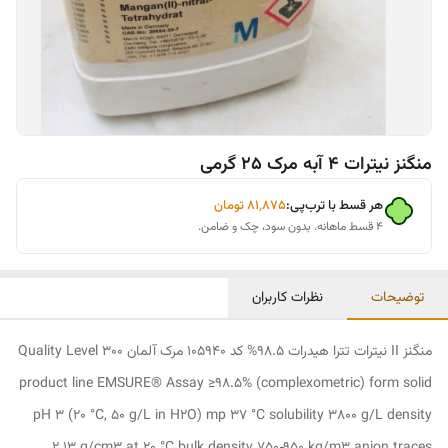
منگنز نیترات 4 آبه مرک 25 گرمی
هر قسط با ترب‌پی:
۸۱٬۸۷۵
تومان
۴ قسط ماهانه. بدون سود، چک و ضامن.
توضیحات
نظرات کاربران
منگنز II نیترات تترا هیدرات 98.5% کد 105940 مرک آلمان Quality Level 300
product line EMSURE® Assay ≥98.5% (complexometric) form solid
pH 3 (20 °C, 50 g/L in H2O) mp 37 °C solubility 3800 g/L density