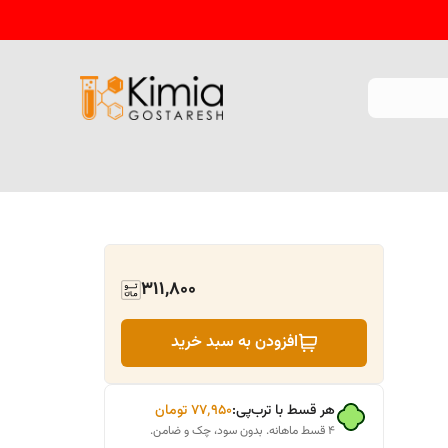
311,800
افزودن به سبد خرید
هر قسط با ترب‌پی:
۷۷٬۹۵۰
تومان
۴ قسط ماهانه. بدون سود، چک و ضامن.