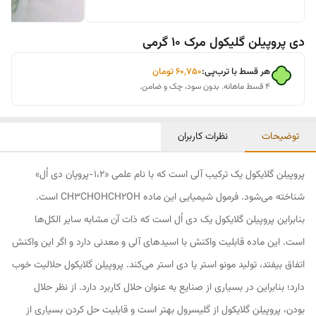
دی پروپیلن گلیکول مرک 10 گرمی
هر قسط با ترب‌پی:
۶۰٬۷۵۰
تومان
۴ قسط ماهانه. بدون سود، چک و ضامن.
توضیحات
نظرات کاربران
پروپیلن گلایکول یک ترکیب آلی است که با نام علمی «1،2-پروپان دی اُل»
شناخته می‌شود. فرمول شیمیایی این ماده CH3CHOHCH2OH است.
بنابراین پروپیلن گلایکول یک دی اُل است که ذات آن مشابه سایر الکل‌ها
است. این ماده قابلیت واکنش با اسیدهای آلی و معدنی دارد و اگر این واکنش
اتفاق بیفتد، تولید مونو استر یا دی استر می‌کند. پروپیلن گلایکول حلالیت خوب
دارد؛ بنابراین در بسیاری از صنایع به عنوان حلال کاربرد دارد. از نظر حلال
بودن، پروپیلن گلایکول از گلیسرول بهتر است و قابلیت حل کردن بسیاری از