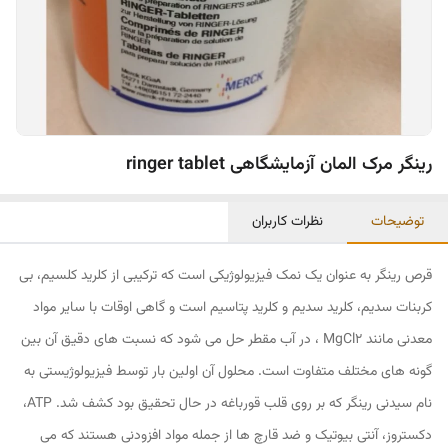
رینگر مرک المان آزمایشگاهی ringer tablet
توضیحات
نظرات کاربران
قرص رینگر به عنوان یک نمک فیزیولوژیکی است که ترکیبی از کلرید کلسیم، بی
کربنات سدیم، کلرید سدیم و کلرید پتاسیم است و گاهی اوقات با سایر مواد
معدنی مانند MgCl2 ، در آب مقطر حل می شود که نسبت های دقیق آن بین
گونه های مختلف متفاوت است. محلول آن اولین بار توسط فیزیولوژیستی به
نام سیدنی رینگر که بر روی قلب قورباغه در حال تحقیق بود کشف شد. ATP،
دکستروز، آنتی بیوتیک و ضد قارچ ها از جمله مواد افزودنی هستند که می