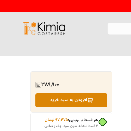
389,900
افزودن به سبد خرید
هر قسط با ترب‌پی:
۹۷٬۴۷۵
تومان
۴ قسط ماهانه. بدون سود، چک و ضامن.