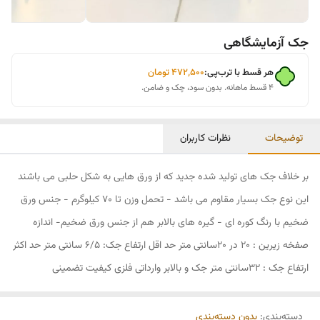
جک آزمایشگاهی
هر قسط با ترب‌پی:
۴۷۲٬۵۰۰
تومان
۴ قسط ماهانه. بدون سود، چک و ضامن.
توضیحات
نظرات کاربران
بر خلاف جک های تولید شده جدید که از ورق هایی به شکل حلبی می باشند
این نوع جک بسیار مقاوم می باشد - تحمل وزن تا 70 کیلوگرم - جنس ورق
ضخیم با رنگ کوره ای - گیره های بالابر هم از جنس ورق ضخیم- اندازه
صفخه زیرین : 20 در 20سانتی متر حد اقل ارتفاع جک: 6/5 سانتی متر حد اکثر
ارتفاع جک : 32سانتی متر جک و بالابر وارداتی فلزی کیفیت تضمینی
دسته‌بندی
:
بدون دسته‌بندی