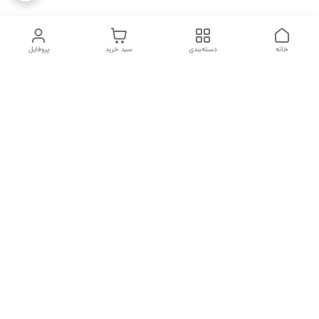
خانه
دسته‌بندی
سبد خرید
پروفایل
دسترسی سریع
تماس با ما
سیاست حریم خصوصی
درباره ما
قوانین و مقررات
قبل از خرید لطفا در واتس اپ یا تماس استعلام موجودی و قیمت
بگیرید.
شماره تماس
02133462741