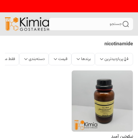
جستجو
nicotinamide
پربازدیدترین
برندها
قیمت
دسته‌بندی
فقط محصو
نیکوتین آمید