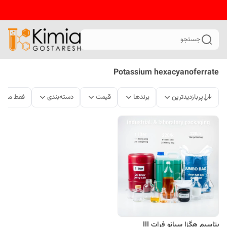
جستجو
Potassium hexacyanoferrate
پربازدیدترین
برندها
قیمت
دسته‌بندی
فقط محصو
پتاسیم هگزا سیانو فرات III