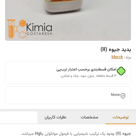
یدید جیوه (II)
برند:
Merck
امکان قسط‌بندی برحسب اعتبار ترب‌پی
۴ قسط ماهانه. بدون سود، چک و ضامن.
None
توضیحات
مشخصات
نظرات کاربران
جیوه (II) یدید
یک ترکیب شیمیایی با فرمول مولکولی
HgI
میباشد.
2