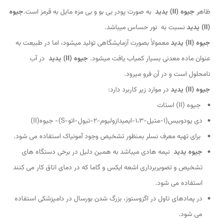
ظاهر
جیوه (II) یدید
به صورت پودر بی بو و بی مزه مایل به قرمز است.
جیوه
(II) یدید
نسبت به نور حساس میباشد.
جیوه (II) یدید
معمولاً بصورت آزمایشگاهی تولید میشود، اما در طبیعت به
عنوان ماده معدنی بسیار کمیاب یافت میشود.
جیوه (II) یدید
در آب
نامحلول است و در آن فرو میرود.
جیوه (II) یدید
در موارد زیر کاربرد دارد:
جیوه (II) استات
دی یودوبیس(1-متیل-1،3-
ایمیدازولیوم-2-تیول-اتو-S)- جیوه(II)
برای تهیه معرف نسلر بمنظور تشخیص وجود آمونیاک استفاده می شود.
جیوه یدید
نیمه هادی میباشد به همین دلیل در برخی دستگاه های
تشخیص و تصویربرداری اشعه ایکس و گاما که در دمای اتاق کار می کنند
استفاده می شود.
در پمادهای تاول در اگزوستوز، بزرگ شدن بورسال در دامپزشکی استفاده
می شود.