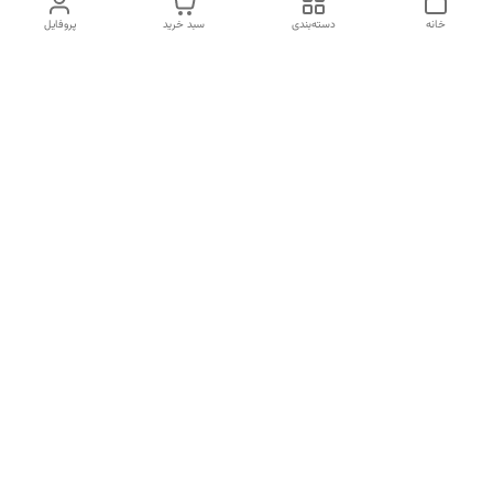
خانه
دسته‌بندی
سبد خرید
پروفایل
دسترسی سریع
تماس با ما
سیاست حریم خصوصی
درباره ما
قوانین و مقررات
قبل از خرید لطفا در واتس اپ یا تماس استعلام موجودی و قیمت
بگیرید.
شماره تماس
02133462741
آدرس ایمیل
kimiagostaresh.co@gmail.com