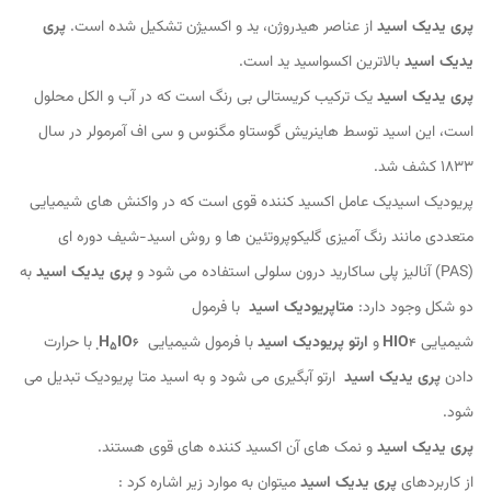
پری یدیک اسید
از عناصر هیدروژن، ید و اکسیژن تشکیل شده است.
پری
یدیک اسید
بالاترین اکسواسید ید است.
پری یدیک اسید
یک ترکیب کریستالی بی رنگ است که در آب و الکل محلول
است، این اسید توسط هاینریش گوستاو مگنوس و سی اف آمرمولر در سال
1833 کشف شد.
پریودیک اسیدیک عامل اکسید کننده قوی است که در واکنش های شیمیایی
متعددی مانند رنگ آمیزی گلیکوپروتئین ها و روش اسید-شیف دوره ای
(PAS) آنالیز پلی ساکارید درون سلولی استفاده می شود و
پری یدیک اسید
به
دو شکل وجود دارد:
متاپریودیک اسید
با فرمول
شیمیایی
HIO
و
ارتو
پریودیک اسید
با فرمول شیمیایی
H
IO
با حرارت
5
6.
4
دادن
پری یدیک اسید
ارتو آبگیری می شود و به اسید متا پریودیک تبدیل می
شود.
پری یدیک اسید
و نمک های آن اکسید کننده های قوی هستند.
از کاربردهای
پری یدیک اسید
میتوان به موارد زیر اشاره کرد :