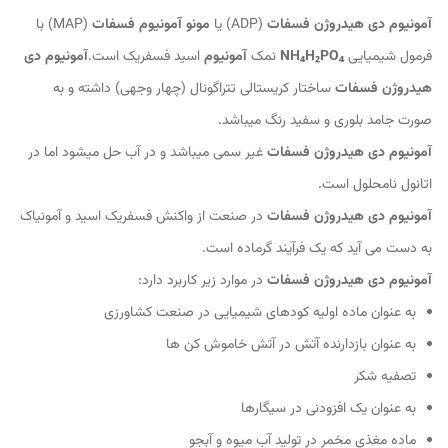
آمونیوم دی هیدروژن فسفات
(ADP) یا
مونو
آمونیوم فسفات
(MAP) با
فرمول شیمیایی
NH₄H₂PO₄
نمک
آمونیوم
اسید فسفریک است.
آمونیوم دی
هیدروژن فسفات
ساختار کریستالی تتراگونال (چهار وجهی) داشته و به
صورت جامد بلوری و سفید رنگ میباشد.
آمونیوم دی هیدروژن فسفات
غیر سمی میباشد و در آب حل میشود اما در
اتانول نامحلول است.
آمونیوم دی هیدروژن فسفات
در صنعت از واکنش فسفریک اسید و آمونیاک
به دست می آید که یک فرآیند گرماده است.
آمونیوم دی هیدروژن فسفات
در موارد زیر کاربرد دارد:
به عنوان ماده اولیه کودهای شیمیایی در صنعت کشاورزی
به عنوان بازدارنده آتش در آتش خاموش کن ها
تصفیه شکر
به عنوان یک افزودنی در سیگارها
ماده مغذی مخمر در تولید آب میوه و آبجو