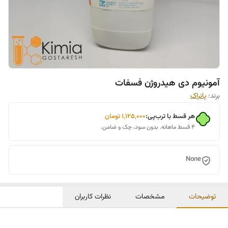
آمونیوم دی هیدروژن فسفات
برند:
پانراک
هر قسط با ترب‌پی:
۱٬۱۲۵٬۰۰۰
تومان
۴ قسط ماهانه. بدون سود، چک و ضامن.
None
توضیحات
مشخصات
نظرات کاربران