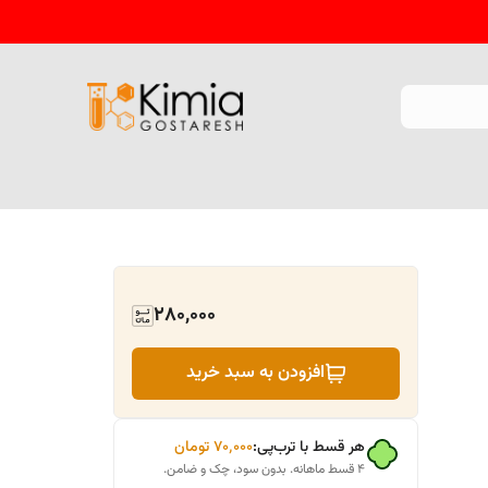
280,000
افزودن به سبد خرید
هر قسط با ترب‌پی:
۷۰٬۰۰۰
تومان
۴ قسط ماهانه. بدون سود، چک و ضامن.