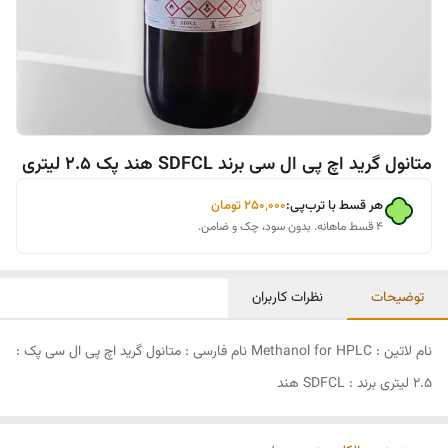
متانول گرید اچ پی ال سی برند SDFCL هند پک 2.5 لیتری
هر قسط با ترب‌پی:
۲۵۰٬۰۰۰
تومان
۴ قسط ماهانه. بدون سود، چک و ضامن.
توضیحات
نظرات کاربران
نام لاتین : Methanol for HPLC نام فارسی : متانول گرید اچ پی ال سی پک :
2.5 لیتری برند : SDFCL هند