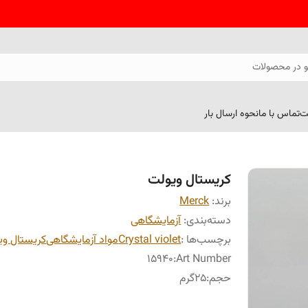
 در محصولات
ت
تماس با ما
نحوه ارسال بار
کریستال ویولت
برند:
Merck
دسته‌بندی
:
آزمایشگاهی
برچسب‌ها :
Crystal violet
مواد آزمایشگاهی
کریستال وی
15940
:
Art Number
حجم
:
25گرم