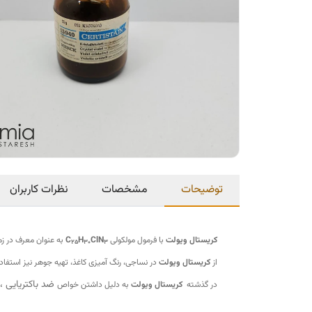
توضیحات
مشخصات
نظرات کاربران
کریستال ویولت
با فرمول مولکولی
C
ClN
H
به عنوان معرف در زمین
25
30
3
از
کریستال ویولت
در نساجی، رنگ آمیزی کاغذ، تهیه جوهر نیز استفاد
ضد باکتریایی ،
در گذشته
کریستال ویولت
به دلیل داشتن خواص