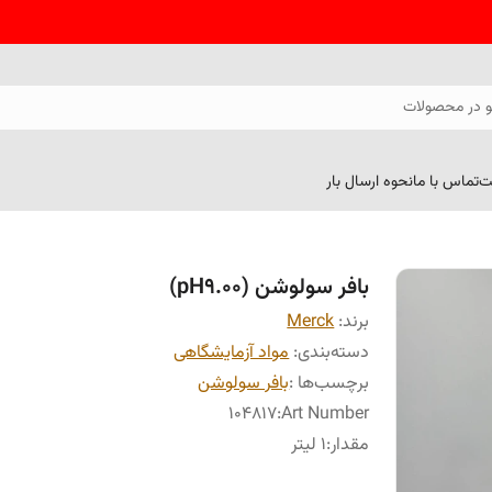
 در محصولات
ت
تماس با ما
نحوه ارسال بار
بافر سولوشن (pH9.00)
برند:
Merck
دسته‌بندی
:
مواد آزمایشگاهی
برچسب‌ها :
بافر سولوشن
104817
:
Art Number
مقدار
:
1 لیتر