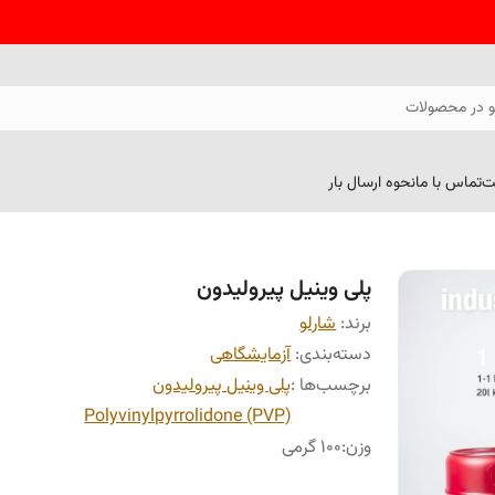
 در محصولات
ت
تماس با ما
نحوه ارسال بار
پلی وینیل پیرولیدون
برند:
شارلو
دسته‌بندی
:
آزمایشگاهی
برچسب‌ها :
پلی وینیل پیرولیدون
Polyvinylpyrrolidone (PVP)
وزن
:
100 گرمی