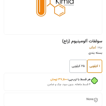
سولفات آلومینیوم (زاج)
برند:
ایرانی
بسته بندی
1 کیلویی
25 کیلویی
هر قسط با ترب‌پی:
۳۷٬۵۰۰
تومان
۴ قسط ماهانه. بدون سود، چک و ضامن.
None