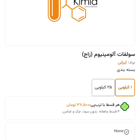
سولفات آلومینیوم (زاج)
برند:
ایرانی
بسته بندی
1 کیلویی
25 کیلویی
هر قسط با ترب‌پی:
۳۷٬۵۰۰
تومان
۴ قسط ماهانه. بدون سود، چک و ضامن.
None