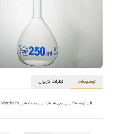
توضیحات
نظرات کاربران
بالن ژوژه 250 سی سی شیشه ای ساخت شهر Wertheim المان دومین مرکز بزرگ صنعت ظروف شیشه‌ای آزمایشگاهی آلمان پس از Mainz است.