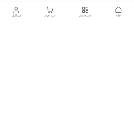
خانه
دسته‌بندی
سبد خرید
پروفایل
دسترسی سریع
تماس با ما
سیاست حریم خصوصی
درباره ما
قوانین و مقررات
قبل از خرید لطفا در واتس اپ یا تماس استعلام موجودی و قیمت
بگیرید.
شماره تماس
02133462741
آدرس ایمیل
kimiagostaresh.co@gmail.com