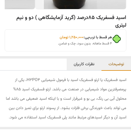
اسید فسفریک 85درصد (گرید آزمایشگاهی ) دو و نیم
لیتری
هر قسط با ترب‌پی:
۱٬۲۵۰٬۰۰۰
تومان
۴ قسط ماهانه. بدون سود، چک و ضامن.
توضیحات
نظرات کاربران
اسید فسفریک یا ارتو فسفریک اسید با فرمول شیمیایی H3PO4، یکی از
پرمصرف­ترین مواد شیمیایی در صنعت می باشد. ارتو فسفریک اسید 85%
محلول آبی بی رنگ، بی بو و غیرفرار است و با اینکه اسید ضعیفی می باشد اما
می­ تواند باعث خورندگی برخی فلزات بشود. از پسوند ارتو برای تمیز دادن بین
اسید آن و دیگر اسید­های مرتبط مانند پلی فسفریک اسید استفاده می­ شود.