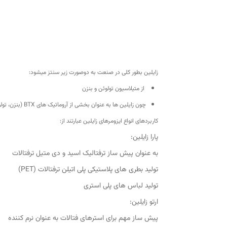
زایلین بطور کلی در صنعت به دوصورت زیر سنتز میشود:
از متیلاسیون تولوئن و بنزن
چون زایلین ها به عنوان بخشی از آروماتیک های BTX (بنزن، تولوئن و زایلین) شناخته میشوند، از طریق فرآیندهایی همچون اصلاح کاتالیزوری (ریفرمینگ کاتالیستی) و کربنیزه کردن زغال سنگ در تولید سوخت کک تولید می شوند.
کاربردهای انواع ایزومرهای زایلین عبارتند از:
پارا زایلین:
به عنوان پیش ساز ترفتالیک اسید و دی متیل ترفتالات
تولید بطری های پلاستیکی پلی اتیلن ترفتالات (PET)
تولید لباس های پلی استری
ارتو زایلین:
پیش ساز مهم برای استرهای فتالات به عنوان نرم کننده