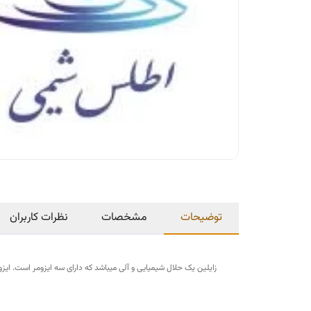
توضیحات
مشخصات
نظرات کاربران
زایلین یک حلال شیمیایی و آلی میباشد که دارای سه ایزومر است. ایزومرهای آن عبارتند از پارازایلن (p-xylene)