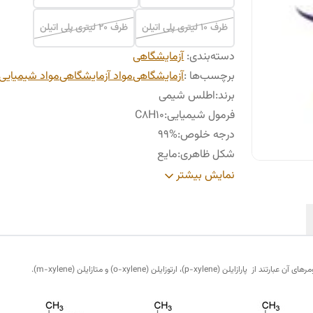
ظرف 10 لیتری پلی اتیلن
ظرف 20 لیتری پلی اتیلن
دسته‌بندی
:
آزمایشگاهی
برچسب‌ها :
آزمایشگاهی
مواد آزمایشگاهی
مواد شیمیایی
برند
:
اطلس شیمی
فرمول شیمیایی
:
C8H10
درجه خلوص
:
99%
شکل ظاهری
:
مایع
بو
:
معطر
نمایش بیشتر
رنگ
:
بی رنگ
جرم مولکولی
:
106.16 گرم بر مول
نقطه جوش
:
138.5 درجه سانتی گراد
نقطه اشتعال
:
30 درجه سانتی گراد
، ارتوزایلن (o-xylene) و متازایلن (m-xylene).
حلالیت
:
نامحلول در آب
دانسیته
:
0.864 گرم بر میلی لیتر
نام دیگر
:
دی متیل بنزن