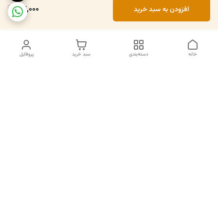
84,000
افزودن به سبد خرید
خانه
دسته‌بندی
سبد خرید
پروفایل
دسترسی سریع
تماس با ما
سیاست حریم خصوصی
درباره ما
قوانین و مقررات
قبل از خرید لطفا در واتس اپ یا تماس استعلام موجودی و قیمت