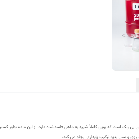
تیل اتیلن دی آمین با فرمول شیمیایی C۶H۱۶N۲ مایعی بی رنگ است که بویی کاملاً شبیه به ماهی فاسدشده دارد. از 
 روی و مس یدید ترکیب پایداری ایجاد می کند.