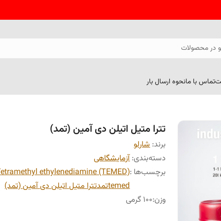
 در محصولات
ت
تماس با ما
نحوه ارسال بار
تترا متیل اتیلن دی آمین (تمد)
برند:
شارلو
دسته‌بندی
:
آزمایشگاهی
برچسب‌ها :
Tetramethyl ethylenediamine (TEMED)
temed
تمد
تترا متیل اتیلن دی آمین (تمد)
وزن
:
100 گرمی