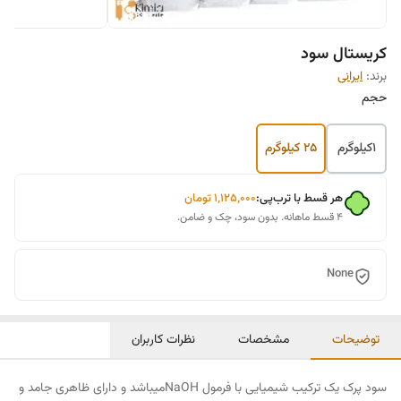
کریستال سود
برند:
ایرانی
حجم
۱کیلوگرم
۲۵ کیلوگرم
هر قسط با ترب‌پی:
۱٬۱۲۵٬۰۰۰
تومان
۴ قسط ماهانه. بدون سود، چک و ضامن.
None
توضیحات
مشخصات
نظرات کاربران
سود پرک یک ترکیب شیمیایی با فرمول NaOHمیباشد و دارای ظاهری جامد و