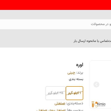
 در محصولات
ت
تماس با ما
نحوه ارسال بار
اوره
برند:
چينی
بسته بندی
1 کیلو گرم
25 کیلو گرم
دسته‌بندی
:
صنعتی
برچسب‌ها :
صنعتی
پودر صنعتی