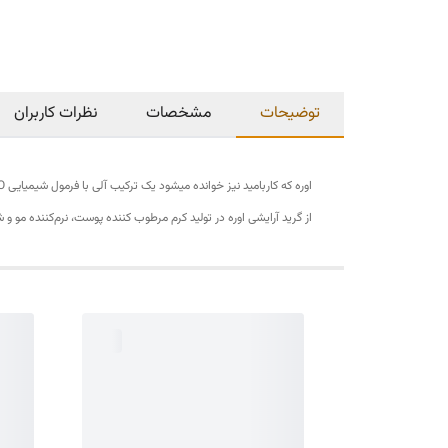
توضیحات
مشخصات
نظرات کاربران
اوره که کاربامید نیز خوانده میشود یک ترکیب آلی با فرمول شیمیایی CH₄N₂O میباشد و دارای ظاهری جامد و بی رنگ است. اوره سمی نمیباشد.
از گرید آرایشی اوره در تولید کرم‌ مرطوب کننده پوست، نرم‌کننده مو و 